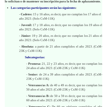
lo solicitan o de mantener su inscripción para la fecha de aplazamiento.
Las categorías participantes serán las siguientes
:
-
Cadetes:
15 y 16 años, es decir, que no cumplan los 17 años el
año 2023. (Solo CxM-11K)
-
Juvenil:
17 y 18 años, es decir, que no cumplan los 19 años el
año 2023. (Solo CxM-11K)
-
Júnior:
19 y 20 años, es decir, que no cumplan los 21 años el
año 2023. (Solo CxM-11K)
-
Absoluta:
a partir de 21 años cumplidos el año 2023. (CxM-
23K y CxM-11K)
Subcategorías:
-
Promesa:
21, 22 y 23 años, es decir, que no cumplan los
24 años el año 2023. (CxM-23K y CxM-11K)
-
Senior:
de 24 a 39 años cumplidos el año 2023. (CxM-
23K y CxM-11K)
-
Veteranos/as A:
de 40 a 49 es decir, que no cumplan los
50 años el año 2023. (CxM-23K y CxM-11K)
-
Veteranos/as B:
de 50 a 59 es decir, que no cumplan los
60 años el año 2023. (CxM-23K y CxM-11K)
-
Veteranos/as C:
De 60 en adelante cumplidos el año