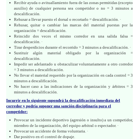
Recibir ayuda o avituallamiento fuera de las zonas permitidas (excepto
auxilio) de cualquier persona sea competidor o no = 3 minutos a
descalificación.
Rehusar a llevar puesto el dorsal o recortarlo = descalificación. ·
Rehusar, quitar o cambiar las marcas del material puestas por la
organización = descalificación.
Reincidir dos veces el mismo corredor en una salida falsa =
descalificación. ·
Tirar desperdicios durante el recorrido = 3 minutos a descalificación. ·
Sustituir algún material obligado por la organización =
descalificación.
Impedir ser adelantado u obstaculizar voluntariamente a otro corredor
= 3 minutos a descalificación.
No llevar el material requerido por la organización en cada control = 3
minutos a descalificación.
No hacer caso a las indicaciones de la organización y árbitros = 3
minutos a descalificación.
Incurrir en lo siguiente supondrá la descalificación inmediata del
corredor y podría suponer una sanción disciplinaría para el
competidor:
Provocar un incidente deportivo (agresión o insulto) a un competidor,
miembro de la organización, del equipo arbitral o espectador. ·
Provocar un accidente de forma voluntaria. ·
Dar positivo en el control de dopaje.