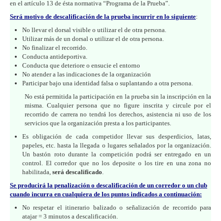
en el artículo 13 de ésta normativa “Programa de la Prueba”.
Será motivo de descalificación de la prueba incurrir en lo siguiente
:
No llevar el dorsal visible o utilizar el de otra persona.
Utilizar más de un dorsal o utilizar el de otra persona.
No finalizar el recorrido.
Conducta antideportiva.
Conducta que deteriore o ensucie el entorno
No atender a las indicaciones de la organización
Participar bajo una identidad falsa o suplantando a otra persona.
No está permitida la participación en la prueba sin la inscripción en la
misma. Cualquier persona que no figure inscrita y circule por el
recorrido de carrera no tendrá los derechos, asistencia ni uso de los
servicios que la organización presta a los participantes.
Es obligación de cada competidor llevar sus desperdicios, latas,
papeles, etc. hasta la llegada o lugares señalados por la organización.
Un bastón roto durante la competición podrá ser entregado en un
control. El corredor que no los deposite o los tire en una zona no
habilitada,
será descalificado
.
Se producirá la penalización o descalificación de un corredor o un club
cuando incurra en cualquiera de los puntos indicados a continuación:
No respetar el itinerario balizado o señalización de recorrido para
atajar = 3 minutos a descalificación.