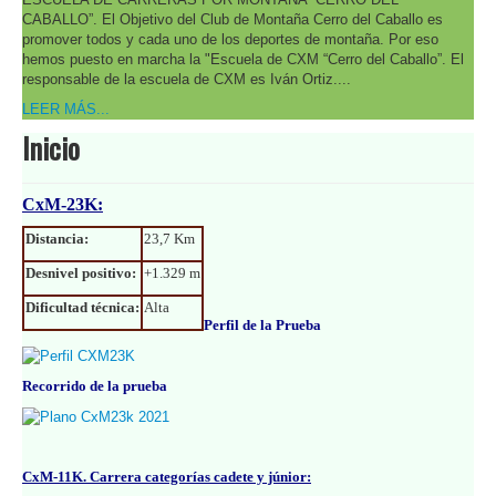
CABALLO”. El Objetivo del Club de Montaña Cerro del Caballo es
promover todos y cada uno de los deportes de montaña. Por eso
hemos puesto en marcha la "Escuela de CXM “Cerro del Caballo”. El
responsable de la escuela de CXM es Iván Ortiz....
LEER MÁS...
Inicio
CxM-23K:
Distancia:
23,7 Km
Desnivel positivo:
+1.329 m
Dificultad técnica:
Alta
Perfil de la Prueba
Recorrido de la prueba
CxM-11K. Carrera categorías cadete y júnior: