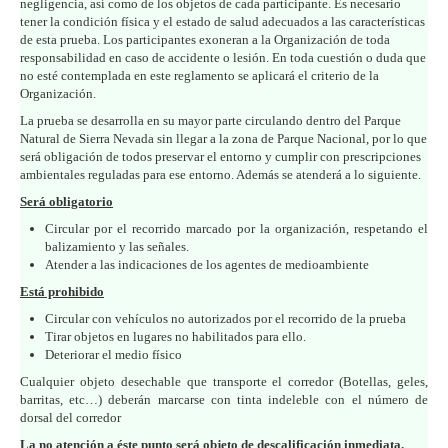
negligencia, así como de los objetos de cada participante. Es necesario
tener la condición física y el estado de salud adecuados a las características
de esta prueba. Los participantes exoneran a la Organización de toda
responsabilidad en caso de accidente o lesión. En toda cuestión o duda que
no esté contemplada en este reglamento se aplicará el criterio de la
Organización.
La prueba se desarrolla en su mayor parte circulando dentro del Parque
Natural de Sierra Nevada sin llegar a la zona de Parque Nacional, por lo que
será obligación de todos preservar el entorno y cumplir con prescripciones
ambientales reguladas para ese entorno. Además se atenderá a lo siguiente.
Será obligatorio
Circular por el recorrido marcado por la organización, respetando el
balizamiento y las señales.
Atender a las indicaciones de los agentes de medioambiente
Está prohibido
Circular con vehículos no autorizados por el recorrido de la prueba
Tirar objetos en lugares no habilitados para ello.
Deteriorar el medio físico
Cualquier objeto desechable que transporte el corredor (Botellas, geles,
barritas, etc…) deberán marcarse con tinta indeleble con el número de
dorsal del corredor
La no atención a éste punto será objeto de descalificación inmediata.