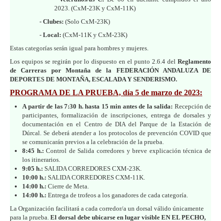
2023. (CxM-23K y CxM-11K)
- Clubes:
(Solo CxM-23K)
-
Local:
(CxM-11K y CxM-23K)
Estas categorías serán igual para hombres y mujeres.
Los equipos se regirán por lo dispuesto en el punto 2.6.4 del
Reglamento
de Carreras por Montaña de la FEDERACIÓN ANDALUZA DE
DEPORTES DE MONTAÑA, ESCALADA Y SENDERISMO.
PROGRAMA DE LA PRUEBA, día 5 de marzo de 2023:
A partir de las 7:30 h. hasta 15 min antes de la salida:
Recepción de
participantes, formalización de inscripciones, entrega de dorsales y
documentación en el Centro de DIA del Parque de la Estación de
Dúrcal. Se deberá atender a los protocolos de prevención COVID que
se comunicarán previos a la celebración de la prueba.
8:45 h.:
Control de Salida corredores y breve explicación técnica de
los itinerarios.
9:05 h.:
SALIDA CORREDORES CXM-23K.
10:00 h.:
SALIDA CORREDORES CXM-11K.
14:00 h.:
Cierre de Meta.
14:00 h.:
Entrega de trofeos a los ganadores de cada categoría.
La Organización facilitará a cada corredor/a un dorsal válido únicamente
para la prueba.
El dorsal debe ubicarse en lugar visible EN EL PECHO,