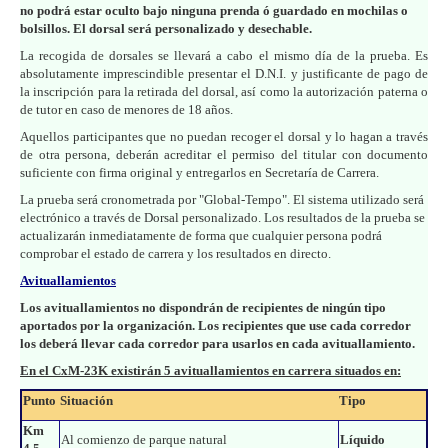
no podrá estar oculto bajo ninguna prenda ó guardado en mochilas o
bolsillos. El dorsal será personalizado y desechable.
La recogida de dorsales se llevará a cabo el mismo día de la prueba. Es
absolutamente imprescindible presentar el D.N.I. y justificante de pago de
la inscripción para la retirada del dorsal, así como la autorización paterna o
de tutor en caso de menores de 18 años.
Aquellos participantes que no puedan recoger el dorsal y lo hagan a través
de otra persona, deberán acreditar el permiso del titular con documento
suficiente con firma original y entregarlos en Secretaría de Carrera.
La prueba será cronometrada por "Global-Tempo". El sistema utilizado será
electrónico a través de Dorsal personalizado. Los resultados de la prueba se
actualizarán inmediatamente de forma que cualquier persona podrá
comprobar el estado de carrera y los resultados en directo.
Avituallamientos
Los avituallamientos no dispondrán de recipientes de ningún tipo
aportados por la organización. Los recipientes que use cada corredor
los deberá llevar cada corredor para usarlos en cada avituallamiento.
En el CxM-23K existirán 5 avituallamientos en carrera situados en:
Punto
Situación
Tipo
Km
Al comienzo de parque natural
Líquido