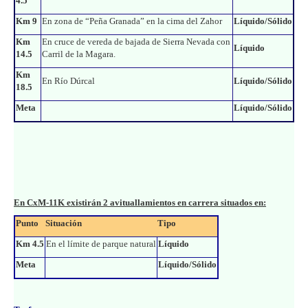
4.5
Km 9
En zona de “Peña Granada” en la cima del Zahor
Líquido/Sólido
Km
En cruce de vereda de bajada de Sierra Nevada con
Líquido
14.5
Carril de la Magara.
Km
En Río Dúrcal
Líquido/Sólido
18.5
Meta
Líquido/Sólido
En CxM-11K existirán 2 avituallamientos en carrera situados en:
Punto
Situación
Tipo
Km 4.5
En el límite de parque natural
Líquido
Meta
Líquido/Sólido