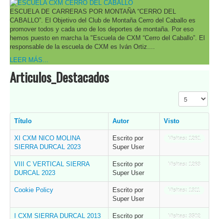
ESCUELA DE CARRERAS POR MONTAÑA “CERRO DEL
CABALLO”. El Objetivo del Club de Montaña Cerro del Caballo es
promover todos y cada uno de los deportes de montaña. Por eso
hemos puesto en marcha la "Escuela de CXM “Cerro del Caballo”. El
responsable de la escuela de CXM es Iván Ortiz....
LEER MÁS...
Articulos_Destacados
Cantidad a mo
Título
Autor
Visto
XI CXM NICO MOLINA
Escrito por
Visitas: 1261
SIERRA DURCAL 2023
Super User
VIII C VERTICAL SIERRA
Escrito por
Visitas: 1263
DURCAL 2023
Super User
Cookie Policy
Escrito por
Visitas: 1311
Super User
I CXM SIERRA DURCAL 2013
Escrito por
Visitas: 3502